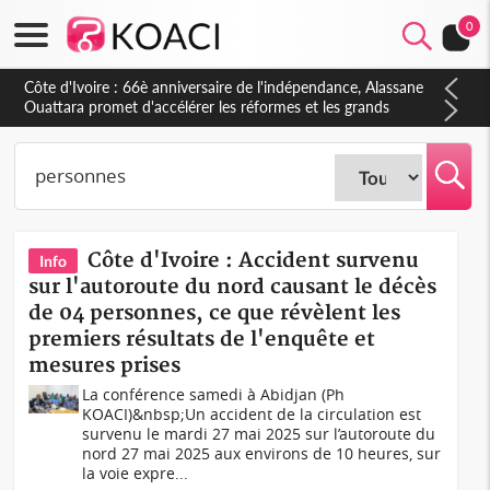
0
Côte d'Ivoire : À Abidjan, Amadou Oury Bah admire le modèle
ivoirien et veut s'en inspirer pour accélérer le développement
de la Guinée
Côte d'Ivoire : Accident survenu
Info
sur l'autoroute du nord causant le décès
de 04 personnes, ce que révèlent les
premiers résultats de l'enquête et
mesures prises
La conférence samedi à Abidjan (Ph
KOACI)&nbsp;Un accident de la circulation est
survenu le mardi 27 mai 2025 sur l’autoroute du
nord 27 mai 2025 aux environs de 10 heures, sur
la voie expre...