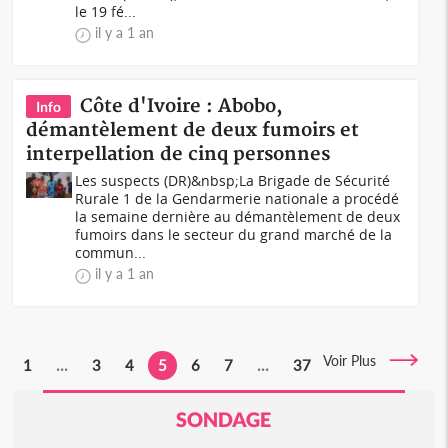
le 19 fé...
il y a 1 an
Côte d'Ivoire : Abobo,
Info
démantèlement de deux fumoirs et
interpellation de cinq personnes
Les suspects (DR)&nbsp;La Brigade de Sécurité
Rurale 1 de la Gendarmerie nationale a procédé
la semaine dernière au démantèlement de deux
fumoirs dans le secteur du grand marché de la
commun...
il y a 1 an
Voir Plus
1
...
3
4
5
6
7
...
37
SONDAGE