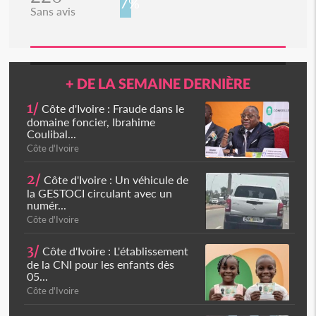
7%
Sans avis
+ DE LA SEMAINE DERNIÈRE
1/
Côte d'Ivoire : Fraude dans le
domaine foncier, Ibrahime
Coulibal...
Côte d'Ivoire
2/
Côte d'Ivoire : Un véhicule de
la GESTOCI circulant avec un
numér...
Côte d'Ivoire
3/
Côte d'Ivoire : L'établissement
de la CNI pour les enfants dès
05...
Côte d'Ivoire