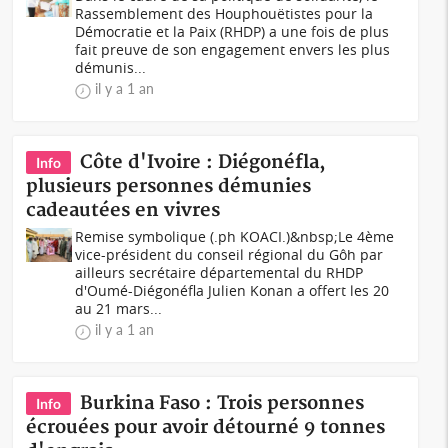
Rassemblement des Houphouëtistes pour la
Démocratie et la Paix (RHDP) a une fois de plus
fait preuve de son engagement envers les plus
démunis...
il y a 1 an
Côte d'Ivoire : Diégonéfla,
Info
plusieurs personnes démunies
cadeautées en vivres
Remise symbolique (.ph KOACI.)&nbsp;Le 4ème
vice-président du conseil régional du Gôh par
ailleurs secrétaire départemental du RHDP
d'Oumé-Diégonéfla Julien Konan a offert les 20
au 21 mars...
il y a 1 an
Burkina Faso : Trois personnes
Info
écrouées pour avoir détourné 9 tonnes