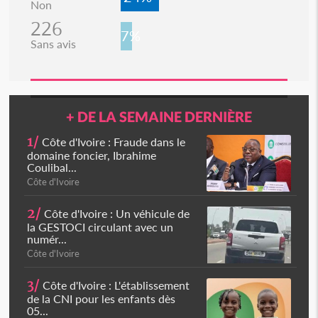
Non
226
7%
Sans avis
+ DE LA SEMAINE DERNIÈRE
1/
Côte d'Ivoire : Fraude dans le
domaine foncier, Ibrahime
Coulibal...
Côte d'Ivoire
2/
Côte d'Ivoire : Un véhicule de
la GESTOCI circulant avec un
numér...
Côte d'Ivoire
3/
Côte d'Ivoire : L'établissement
de la CNI pour les enfants dès
05...