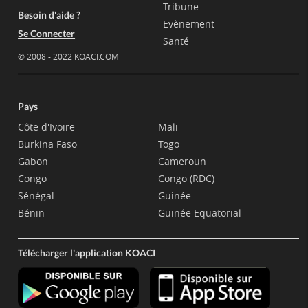
Tribune
Besoin d'aide ?
Evènement
Se Connecter
Santé
© 2008 - 2022 KOACI.COM
Pays
Côte d'Ivoire
Mali
Burkina Faso
Togo
Gabon
Cameroun
Congo
Congo (RDC)
Sénégal
Guinée
Bénin
Guinée Equatorial
Télécharger l'application KOACI