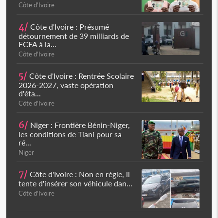
Côte d'Ivoire
4/
Côte d'Ivoire : Présumé
détournement de 39 milliards de
FCFA à la...
Côte d'Ivoire
5/
Côte d'Ivoire : Rentrée Scolaire
2026-2027, vaste opération
d'éta...
Côte d'Ivoire
6/
Niger : Frontière Bénin-Niger,
les conditions de Tiani pour sa
ré...
Niger
7/
Côte d'Ivoire : Non en règle, il
tente d'insérer son véhicule dan...
Côte d'Ivoire