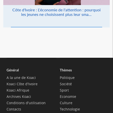
Côte d'Ivoire : L'économie de l'attention : pourquoi
les jeunes ne choisissent plus leur sma...
Général
Thèmes
A la une de Koaci
Politique
Koaci Côte d'Ivoire
Société
Koaci Afrique
Sport
Archives Koaci
Economie
Conditions d'utilisation
Culture
Contacts
Technologie