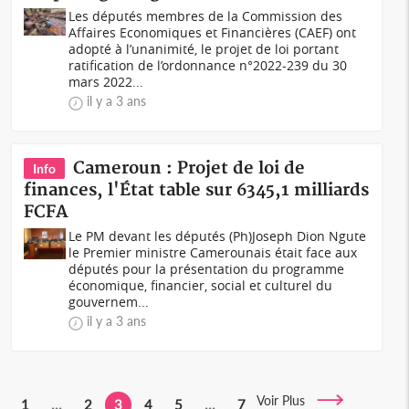
Les députés membres de la Commission des
Affaires Economiques et Financières (CAEF) ont
adopté à l’unanimité, le projet de loi portant
ratification de l’ordonnance n°2022-239 du 30
mars 2022...
il y a 3 ans
Cameroun : Projet de loi de
Info
finances, l'État table sur 6345,1 milliards
FCFA
Le PM devant les députés (Ph)Joseph Dion Ngute
le Premier ministre Camerounais était face aux
députés pour la présentation du programme
économique, financier, social et culturel du
gouvernem...
il y a 3 ans
Voir Plus
1
...
2
3
4
5
...
7