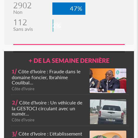
2902
47%
Non
112
2%
Sans avis
+ DE LA SEMAINE DERNIÈRE
1/
Côte d'Ivoire : Fraude dans le
domaine foncier, Ibrahime
Coulibal...
Côte d'Ivoire
2/
Côte d'Ivoire : Un véhicule de
la GESTOCI circulant avec un
numér...
Côte d'Ivoire
3/
Côte d'Ivoire : L'établissement