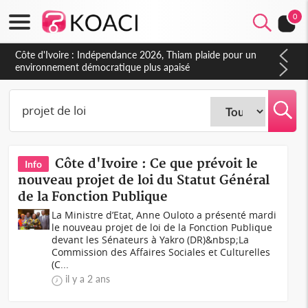
0
Côte d'Ivoire : Concours INFAS 2026, les convocations
seront disponibles à compter du samedi
Côte d'Ivoire : Ce que prévoit le
Info
nouveau projet de loi du Statut Général
de la Fonction Publique
La Ministre d’Etat, Anne Ouloto a présenté mardi
le nouveau projet de loi de la Fonction Publique
devant les Sénateurs à Yakro (DR)&nbsp;La
Commission des Affaires Sociales et Culturelles
(C...
il y a 2 ans