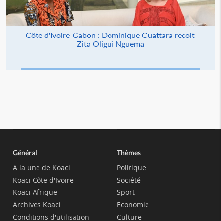
Côte d'Ivoire-Gabon : Dominique Ouattara reçoit
Zita Oligui Nguema
Général
Thèmes
A la une de Koaci
Politique
Koaci Côte d'Ivoire
Société
Koaci Afrique
Sport
Archives Koaci
Economie
Conditions d'utilisation
Culture