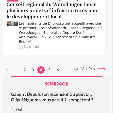
Conseil régional du Worodougou lance
plusieurs projets d'infrastructures pour
le développement local
Les habitants de Djibrosso ont accueilli avec joie
le premier vice-président du Conseil Régional du
Worodougou, l'honorable Député Koné
Aboubacar Sidiki, qui représentait le ministre
Bouaké...
il y a 1 an
Voir Plus
1
...
2
3
4
5
6
...
15
SONDAGE
Gabon : Depuis son ascension au pouvoir,
Oligui Nguema vous parait-il compétent ?
Oui