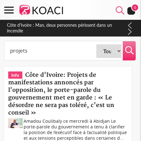
0
Côte d'Ivoire : Séileu, la célébration de la fête nationale
transformée en vaste campagne contre les produits
dépigmentants dangereux
Côte d'Ivoire: Projets de
Info
manifestations annoncés par
l'opposition, le porte-parole du
gouvernement met en garde : « Le
désordre ne sera pas toléré, c'est un
conseil »
Amadou Coulibaly ce mercredi à Abidjan Le
porte-parole du gouvernement a tenu à clarifier
la position de l’exécutif face à l’actualité politique
et aux tensions perceptibles dans certaines d...