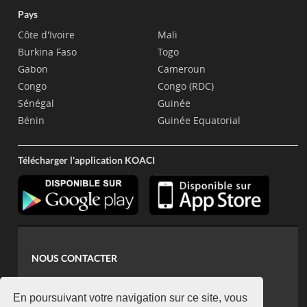
Pays
Côte d'Ivoire
Mali
Burkina Faso
Togo
Gabon
Cameroun
Congo
Congo (RDC)
Sénégal
Guinée
Bénin
Guinée Equatorial
Télécharger l'application KOACI
NOUS CONTACTER
contact@koaci.com
koaci@yahoo.fr
En poursuivant votre navigation sur ce site, vous