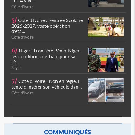
FCFA à la...
Côte d'Ivoire
5/
Côte d'Ivoire : Rentrée Scolaire
2026-2027, vaste opération
d'éta...
Côte d'Ivoire
6/
Niger : Frontière Bénin-Niger,
les conditions de Tiani pour sa
ré...
Niger
7/
Côte d'Ivoire : Non en règle, il
tente d'insérer son véhicule dan...
Côte d'Ivoire
COMMUNIQUÉS