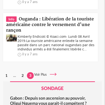
il y a 7 ans
Ouganda : Libération de la touriste
Info
américaine contre le versement d'une
rançon
Kimberly Endicott © Koaci.com- Lundi 08 Avril
2019-La touriste américaine enlevée la semaine
passée dans un parc national ougandais par des
individus armés a été finalement libérée c...
il y a 7 ans
Voir Plus
1
...
2
3
SONDAGE
Gabon : Depuis son ascension au pouvoir,
Oligui Nguema vous parait-il compétent ?