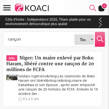
0
Côte d'Ivoire : Indépendance 2026, Thiam plaide pour un
environnement démocratique plus apaisé
Niger: Un maire enlevé par Boko
Info
Haram, libéré contre une rançon de 20
millions de FCFA
Soldats nigériens&nbsp;Les islamistes de Boko
Haram ont libéré&nbsp;le&nbsp;maire de
Kabaléwa et son épouse , après avoir empoché
une rançon de 20 millions de FCFA .Enlevés le 19
octobre der...
il y a 6 ans