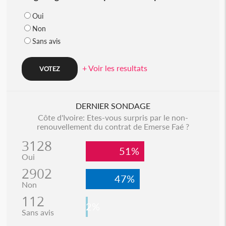
Oui
Non
Sans avis
+ Voir les resultats
DERNIER SONDAGE
Côte d'Ivoire: Etes-vous surpris par le non-
renouvellement du contrat de Emerse Faé ?
3128
51%
Oui
2902
47%
Non
112
2%
Sans avis