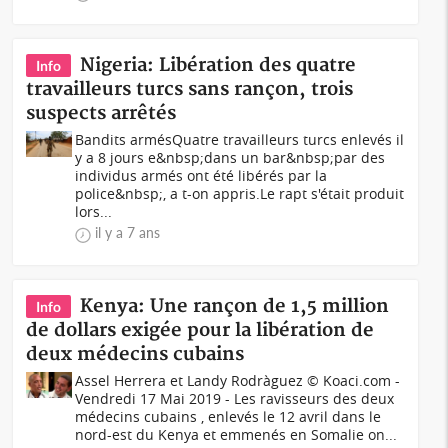
Nigeria: Libération des quatre
Info
travailleurs turcs sans rançon, trois
suspects arrêtés
Bandits armésQuatre travailleurs turcs enlevés il
y a 8 jours e&nbsp;dans un bar&nbsp;par des
individus armés ont été libérés par la
police&nbsp;, a t-on appris.Le rapt s'était produit
lors...
il y a 7 ans
Kenya: Une rançon de 1,5 million
Info
de dollars exigée pour la libération de
deux médecins cubains
Assel Herrera et Landy Rodrà­guez © Koaci.com -
Vendredi 17 Mai 2019 - Les ravisseurs des deux
médecins cubains , enlevés le 12 avril dans le
nord-est du Kenya et emmenés en Somalie on...