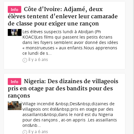
Côte d'Ivoire: Adjamé, deux
Info
élèves tentent d'enlever leur camarade
de classe pour exiger une rançon
Les élèves suspects lundi à Abidjan (Ph
KOACI)Les films qui passent les petits écrans
dans les foyers semblent avoir donné des idées
« monstrueuses » aux enfants.Nous apprenons
ce lundi de s...
il y a 6 ans
Nigeria: Des dizaines de villageois
Info
pris en otage par des bandits pour des
rançons
Village incendié &nbsp;Des&nbsp;dizaines de
villageois ont été&nbsp;pris en otage par des
assaillants&nbsp;dans le nord est du Nigeria
pour des rançons , at-on appris .Les assaillants
ont&nb...
il y a 6 ans