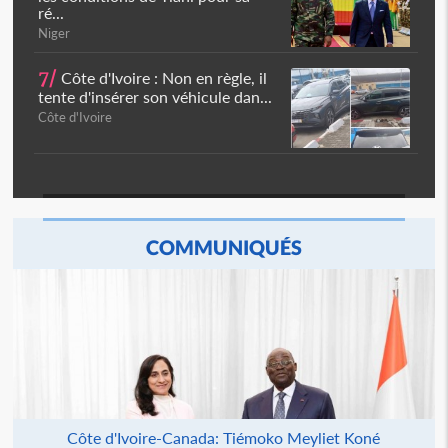
ré...
Niger
7/
Côte d'Ivoire : Non en règle, il
tente d'insérer son véhicule dan...
Côte d'Ivoire
COMMUNIQUÉS
Côte d'Ivoire-Canada: Tiémoko Meyliet Koné