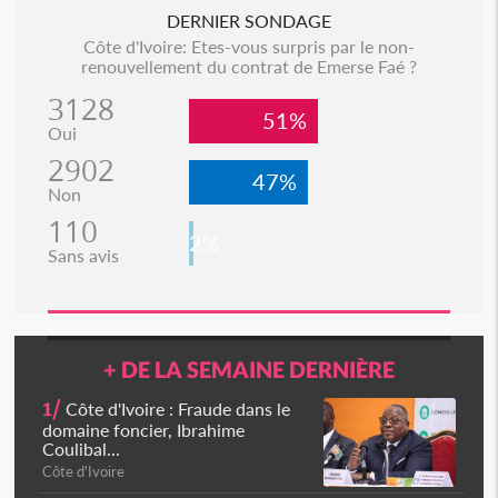
DERNIER SONDAGE
Côte d'Ivoire: Etes-vous surpris par le non-
renouvellement du contrat de Emerse Faé ?
3128
51%
Oui
2902
47%
Non
110
2%
Sans avis
+ DE LA SEMAINE DERNIÈRE
1/
Côte d'Ivoire : Fraude dans le
domaine foncier, Ibrahime
Coulibal...
Côte d'Ivoire