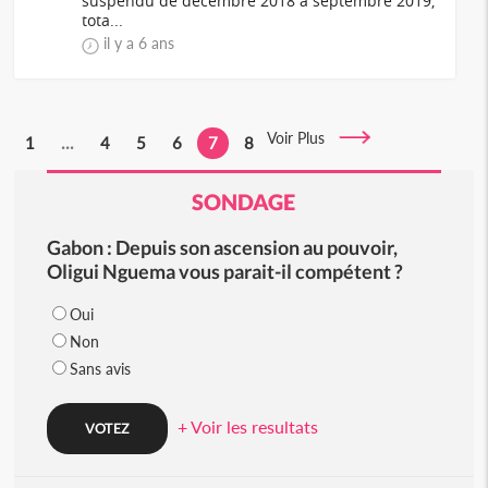
suspendu de décembre 2018 à septembre 2019,
tota...
il y a 6 ans
Voir Plus
1
...
4
5
6
7
8
SONDAGE
Gabon : Depuis son ascension au pouvoir,
Oligui Nguema vous parait-il compétent ?
Oui
Non
Sans avis
+ Voir les resultats