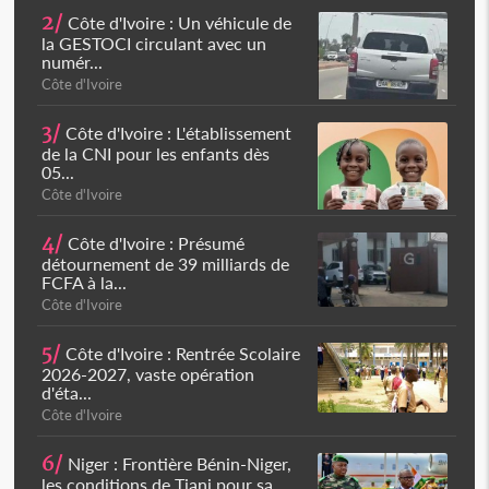
2/
Côte d'Ivoire : Un véhicule de
la GESTOCI circulant avec un
numér...
Côte d'Ivoire
3/
Côte d'Ivoire : L'établissement
de la CNI pour les enfants dès
05...
Côte d'Ivoire
4/
Côte d'Ivoire : Présumé
détournement de 39 milliards de
FCFA à la...
Côte d'Ivoire
5/
Côte d'Ivoire : Rentrée Scolaire
2026-2027, vaste opération
d'éta...
Côte d'Ivoire
6/
Niger : Frontière Bénin-Niger,
les conditions de Tiani pour sa