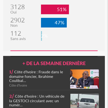
3128
51%
Oui
2902
47%
Non
112
2%
Sans avis
+ DE LA SEMAINE DERNIÈRE
1/
Côte d'Ivoire : Fraude dans le
domaine foncier, Ibrahime
Coulibal...
Côte d'Ivoire
2/
Côte d'Ivoire : Un véhicule de
la GESTOCI circulant avec un
numér...