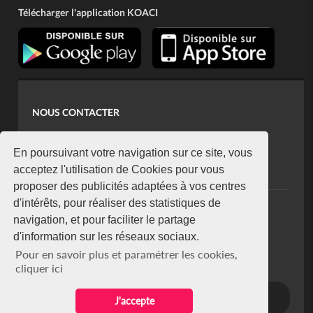
Télécharger l'application KOACI
NOUS CONTACTER
contact@koaci.com
koaci@yahoo.fr
En poursuivant votre navigation sur ce site, vous
+225 07 08 85 52 93
acceptez l'utilisation de Cookies pour vous
proposer des publicités adaptées à vos centres
d'intérêts, pour réaliser des statistiques de
NEWSLETTER
navigation, et pour faciliter le partage
Restez connecté via notre newsletter
d'information sur les réseaux sociaux.
S'abonner
Pour en savoir plus et paramétrer les cookies,
Se désabonner
cliquer ici
J'accepte