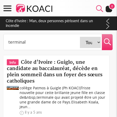
0
Côte d'Ivoire : Séileu, la célébration de la fête nationale
transformée en vaste campagne contre les produits
dépigmentants dangereux
Côte d'Ivoire : Guiglo, une
Info
candidate au baccalauréat, décède en
plein sommeil dans un foyer des sœurs
catholiques
collège Patmos à Guigle (Ph KOACI)Triste
nouvelle pour cette brillante jeune fille en classe
de&nbsp;terminale qui avait projeté être un jour
une grande dame de ce Pays.Elisabeth Koala,
jeun...
il y a 5 ans