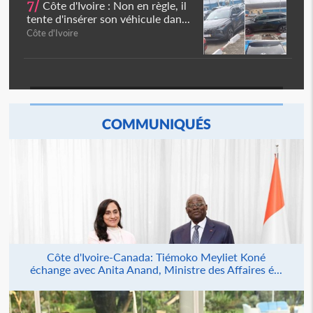
7/
Côte d'Ivoire : Non en règle, il
tente d'insérer son véhicule dan...
Côte d'Ivoire
COMMUNIQUÉS
Côte d'Ivoire-Canada: Tiémoko Meyliet Koné
échange avec Anita Anand, Ministre des Affaires é...