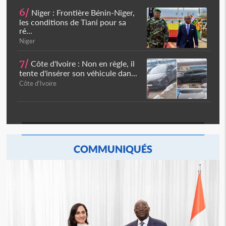
6/
Niger : Frontière Bénin-Niger,
les conditions de Tiani pour sa
ré...
Niger
7/
Côte d'Ivoire : Non en règle, il
tente d'insérer son véhicule dan...
Côte d'Ivoire
COMMUNIQUÉS