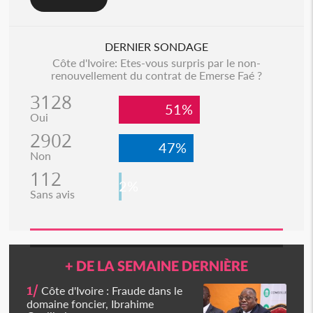
DERNIER SONDAGE
Côte d'Ivoire: Etes-vous surpris par le non-
renouvellement du contrat de Emerse Faé ?
3128
51%
Oui
2902
47%
Non
112
2%
Sans avis
+ DE LA SEMAINE DERNIÈRE
1/
Côte d'Ivoire : Fraude dans le
domaine foncier, Ibrahime