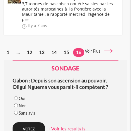
3,7 tonnes de haschisch ont été saisies par les
autorités marocaines à la frontière avec la
Mauritanie , a rapporté mercredi l'agence de
pre...
il y a 7 ans
Voir Plus
1
...
12
13
14
15
16
SONDAGE
Gabon : Depuis son ascension au pouvoir,
Oligui Nguema vous parait-il compétent ?
Oui
Non
Sans avis
+ Voir les resultats