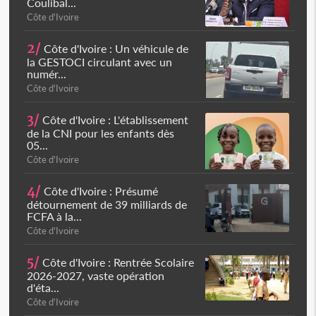
Coulibal...
Côte d'Ivoire
2/
Côte d'Ivoire : Un véhicule de
la GESTOCI circulant avec un
numér...
Côte d'Ivoire
3/
Côte d'Ivoire : L'établissement
de la CNI pour les enfants dès
05...
Côte d'Ivoire
4/
Côte d'Ivoire : Présumé
détournement de 39 milliards de
FCFA à la...
Côte d'Ivoire
5/
Côte d'Ivoire : Rentrée Scolaire
2026-2027, vaste opération
d'éta...
Côte d'Ivoire