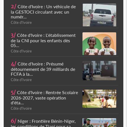
2/
Côte d'Ivoire : Un véhicule de
la GESTOCI circulant avec un
numér...
Côte d'Ivoire
3/
Côte d'Ivoire : L'établissement
de la CNI pour les enfants dès
05...
Côte d'Ivoire
4/
Côte d'Ivoire : Présumé
détournement de 39 milliards de
FCFA à la...
Côte d'Ivoire
5/
Côte d'Ivoire : Rentrée Scolaire
2026-2027, vaste opération
d'éta...
Côte d'Ivoire
6/
Niger : Frontière Bénin-Niger,
les conditions de Tiani pour sa