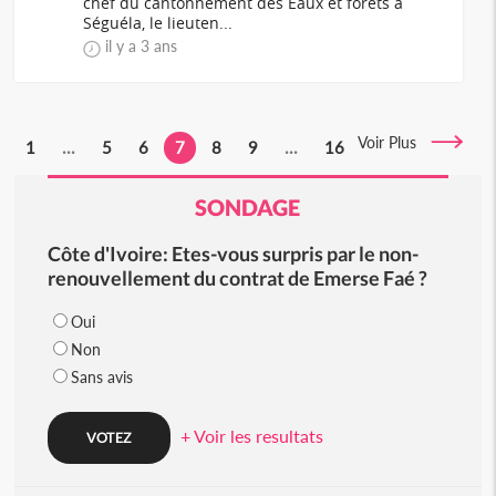
chef du cantonnement des Eaux et forêts à
Séguéla, le lieuten...
il y a 3 ans
Voir Plus
1
...
5
6
7
8
9
...
16
SONDAGE
Côte d'Ivoire: Etes-vous surpris par le non-
renouvellement du contrat de Emerse Faé ?
Oui
Non
Sans avis
+ Voir les resultats