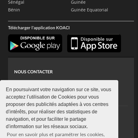
Sénégal
Guinée
Bénin
Guinée Equatorial
Télécharger l'application KOACI
NOUS CONTACTER
contact@koaci.com
koaci@yahoo.fr
En poursuivant votre navigation sur ce site, vous
+225 07 08 85 52 93
acceptez l'utilisation de Cookies pour vous
proposer des publicités adaptées à vos centres
d'intérêts, pour réaliser des statistiques de
NEWSLETTER
navigation, et pour faciliter le partage
Restez connecté via notre newsletter
d'information sur les réseaux sociaux.
S'abonner
Pour en savoir plus et paramétrer les cookies,