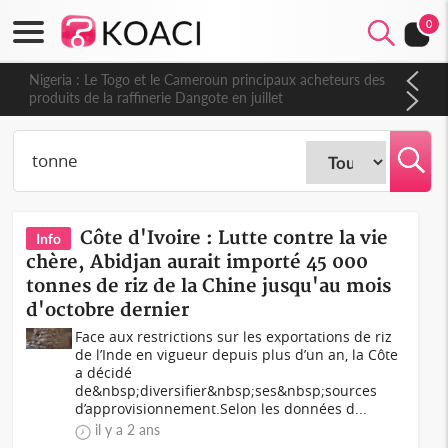
0
Nigeria : Le Togo et le Cameroun principaux acheteurs des
produits de la raffinerie Dangote en juillet
Côte d'Ivoire : Lutte contre la vie
Info
chère, Abidjan aurait importé 45 000
tonnes de riz de la Chine jusqu'au mois
d'octobre dernier
Face aux restrictions sur les exportations de riz
de l’Inde en vigueur depuis plus d’un an, la Côte
a décidé
de&nbsp;diversifier&nbsp;ses&nbsp;sources
d’approvisionnement.Selon les données d...
il y a 2 ans