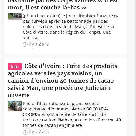
bastonné par des corps habillés « Il est
mort, il est couché là-bas »
(photo illustration)Le jeune Ibrahim Sangaré n’a
pas survécu après sa bastonnade par des
militaires dans la ville de Man, à l’ouest de la
Côte d’Ivoire, dans la région du Tonpki. Une
autre a...
il y a 2 ans
Côte d'Ivoire : Fuite des produits
Info
agricoles vers les pays voisins, un
camion d'environ 40 tonnes de cacao
saisi à Man, une procédure Judiciaire
ouverte
Photo d’illustration&nbsp;Une société
coopérative dénommée &nbsp;SOCOADA-
COOP&nbsp;CA a tenté de faire sortir du
territoire national&nbsp;un camion d’environ 40
tonnes de cacao.L’engin a été...
il y a 2 ans