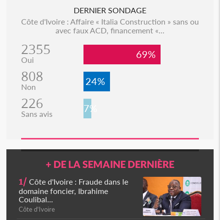
DERNIER SONDAGE
Côte d'Ivoire : Affaire « Italia Construction » sans ou
avec faux ACD, financement «...
2355
69%
Oui
808
24%
Non
226
7%
Sans avis
+ DE LA SEMAINE DERNIÈRE
1/
Côte d'Ivoire : Fraude dans le
domaine foncier, Ibrahime
Coulibal...
Côte d'Ivoire