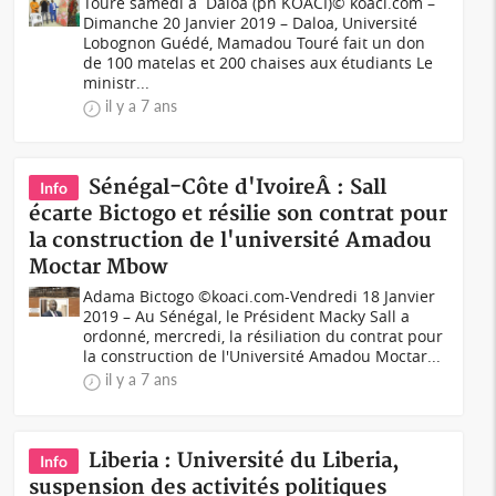
Touré samedi à Daloa (ph KOACI)© koaci.com –
Dimanche 20 Janvier 2019 – Daloa, Université
Lobognon Guédé, Mamadou Touré fait un don
de 100 matelas et 200 chaises aux étudiants Le
ministr...
il y a 7 ans
Sénégal-Côte d'IvoireÂ : Sall
Info
écarte Bictogo et résilie son contrat pour
la construction de l'université Amadou
Moctar Mbow
Adama Bictogo ©koaci.com-Vendredi 18 Janvier
2019 – Au Sénégal, le Président Macky Sall a
ordonné, mercredi, la résiliation du contrat pour
la construction de l'Université Amadou Moctar...
il y a 7 ans
Liberia : Université du Liberia,
Info
suspension des activités politiques