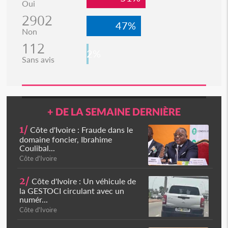
Oui
2902
47%
Non
112
2%
Sans avis
+ DE LA SEMAINE DERNIÈRE
1/
Côte d'Ivoire : Fraude dans le
domaine foncier, Ibrahime
Coulibal...
Côte d'Ivoire
2/
Côte d'Ivoire : Un véhicule de
la GESTOCI circulant avec un
numér...
Côte d'Ivoire