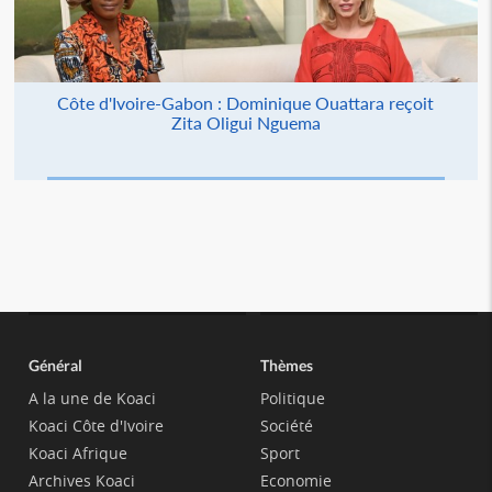
Côte d'Ivoire-Gabon : Dominique Ouattara reçoit
Zita Oligui Nguema
Général
Thèmes
A la une de Koaci
Politique
Koaci Côte d'Ivoire
Société
Koaci Afrique
Sport
Archives Koaci
Economie