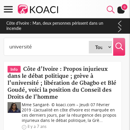
0
Côte d'Ivoire : Séileu, la célébration de la fête nationale
transformée en vaste campagne contre les produits
dépigmentants dangereux
Côte d'Ivoire : Propos injurieux
Info
dans le débat politique ; grève à
l'université ; libération de Gbagbo et Blé
Goudé, voici la position du Conseil des
Droits de l'homme
Mme Sangaré- © koaci.com – Jeudi 07 Février
2019 -L’actualité en côte d’Ivoire est marquée en
ces derniers jours, par la résurgence des propos
injurieux dans le débat politique, la Grè...
il y a 7 ans