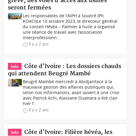
grève, des voies d'accès aux usines
seront fermées
Les responsables de l'AIPH à Soubré (Ph
KOACI)Le 10 octobre 2023, le directeur général
du conseil Hévéa – Palmier à huile a organisé
une séance de travail avec l’association
interprofessionn...
il y a 2 ans
Côte d'Ivoire : Les dossiers chauds
Info
qui attendent Beugré Mambé
Beugré Mambé mercredi à AbidjanFace à la
mauvaise gestion des affaires publiques qui,
selon nos informations, avait ouvert à une crise
avec Patrick Achi, Alassane Ouattara a été clair
hier f...
il y a 2 ans
Côte d'Ivoire: Filière hévéa, les
Info