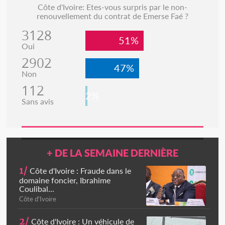
Côte d'Ivoire: Etes-vous surpris par le non-
renouvellement du contrat de Emerse Faé ?
3128
51%
Oui
2902
47%
Non
112
2%
Sans avis
+ DE LA SEMAINE DERNIÈRE
1/
Côte d'Ivoire : Fraude dans le
domaine foncier, Ibrahime
Coulibal...
Côte d'Ivoire
2/
Côte d'Ivoire : Un véhicule de