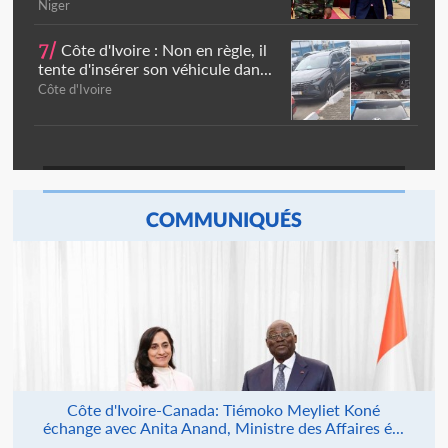
Niger
7/
Côte d'Ivoire : Non en règle, il
tente d'insérer son véhicule dan...
Côte d'Ivoire
COMMUNIQUÉS
Côte d'Ivoire-Canada: Tiémoko Meyliet Koné
échange avec Anita Anand, Ministre des Affaires é...