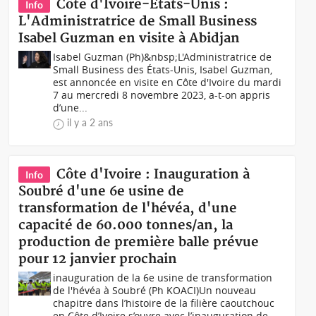
Côte d'Ivoire-Etats-Unis :
Info
L'Administratrice de Small Business
Isabel Guzman en visite à Abidjan
Isabel Guzman (Ph)&nbsp;L'Administratrice de
Small Business des États-Unis, Isabel Guzman,
est annoncée en visite en Côte d'Ivoire du mardi
7 au mercredi 8 novembre 2023, a-t-on appris
d’une...
il y a 2 ans
Côte d'Ivoire : Inauguration à
Info
Soubré d'une 6e usine de
transformation de l'hévéa, d'une
capacité de 60.000 tonnes/an, la
production de première balle prévue
pour 12 janvier prochain
inauguration de la 6e usine de transformation
de l'hévéa à Soubré (Ph KOACI)Un nouveau
chapitre dans l’histoire de la filière caoutchouc
en Côte d’Ivoire s’ouvre avec l’inauguration de