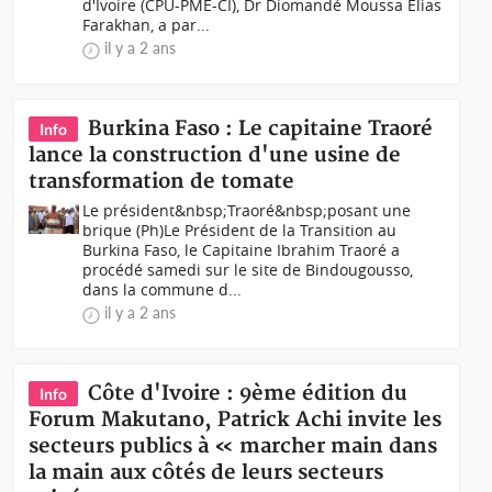
d'Ivoire (CPU-PME-CI), Dr Diomandé Moussa Elias
Farakhan, a par...
il y a 2 ans
Burkina Faso : Le capitaine Traoré
Info
lance la construction d'une usine de
transformation de tomate
Le président&nbsp;Traoré&nbsp;posant une
brique (Ph)Le Président de la Transition au
Burkina Faso, le Capitaine Ibrahim Traoré a
procédé samedi sur le site de Bindougousso,
dans la commune d...
il y a 2 ans
Côte d'Ivoire : 9ème édition du
Info
Forum Makutano, Patrick Achi invite les
secteurs publics à « marcher main dans
la main aux côtés de leurs secteurs