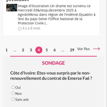
Image d'illustration-Un drame est survenu ce
mercredi 03&nbsp;decembre 2025 à
Agnibilékrou dans région de l’Indénié-Djuablin à
l’est du pays.Selon l’Office National de la
Protection Civile (...
il y a 8 mois
Voir Plus
1
...
2
3
4
5
6
...
29
SONDAGE
Côte d'Ivoire: Etes-vous surpris par le non-
renouvellement du contrat de Emerse Faé ?
Oui
Non
Sans avis