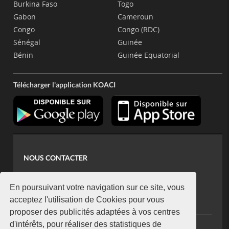
Burkina Faso
Togo
Gabon
Cameroun
Congo
Congo (RDC)
Sénégal
Guinée
Bénin
Guinée Equatorial
Télécharger l'application KOACI
NOUS CONTACTER
contact@koaci.com
koaci@yahoo.fr
En poursuivant votre navigation sur ce site, vous
+225 07 08 85 52 93
acceptez l'utilisation de Cookies pour vous
proposer des publicités adaptées à vos centres
d'intérêts, pour réaliser des statistiques de