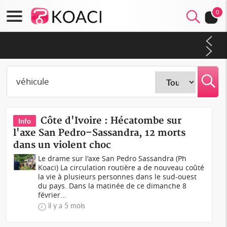
0
Côte d'Ivoire : Election FIF, le frère de feu Sidy Diallo se lance
dans la course
Côte d'Ivoire : Hécatombe sur
Info
l'axe San Pedro–Sassandra, 12 morts
dans un violent choc
Le drame sur l'axe San Pedro Sassandra (Ph
Koaci) La circulation routière a de nouveau coûté
la vie à plusieurs personnes dans le sud-ouest
du pays. Dans la matinée de ce dimanche 8
février...
il y a 5 mois