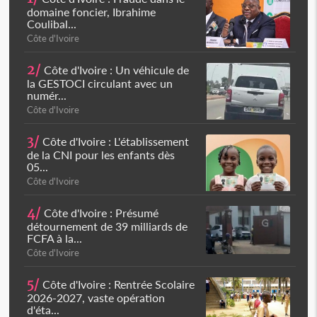
domaine foncier, Ibrahime
Coulibal...
Côte d'Ivoire
2/
Côte d'Ivoire : Un véhicule de
la GESTOCI circulant avec un
numér...
Côte d'Ivoire
3/
Côte d'Ivoire : L'établissement
de la CNI pour les enfants dès
05...
Côte d'Ivoire
4/
Côte d'Ivoire : Présumé
détournement de 39 milliards de
FCFA à la...
Côte d'Ivoire
5/
Côte d'Ivoire : Rentrée Scolaire
2026-2027, vaste opération
d'éta...