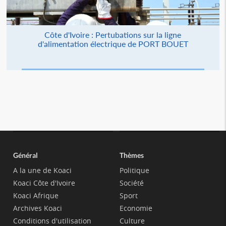
Côte d'Ivoire : Pertubations sur la ligne
d'alimentation électrique de PORT BOUET
Général
Thèmes
A la une de Koaci
Politique
Koaci Côte d'Ivoire
Société
Koaci Afrique
Sport
Archives Koaci
Economie
Conditions d'utilisation
Culture