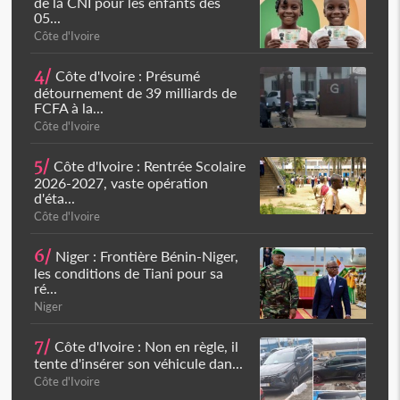
de la CNI pour les enfants dès
05...
Côte d'Ivoire
4/
Côte d'Ivoire : Présumé
détournement de 39 milliards de
FCFA à la...
Côte d'Ivoire
5/
Côte d'Ivoire : Rentrée Scolaire
2026-2027, vaste opération
d'éta...
Côte d'Ivoire
6/
Niger : Frontière Bénin-Niger,
les conditions de Tiani pour sa
ré...
Niger
7/
Côte d'Ivoire : Non en règle, il
tente d'insérer son véhicule dan...
Côte d'Ivoire