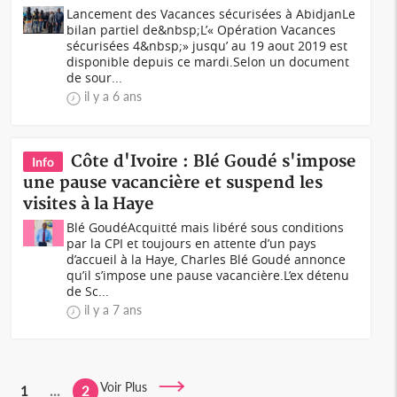
Lancement des Vacances sécurisées à AbidjanLe
bilan partiel de&nbsp;L’« Opération Vacances
sécurisées 4&nbsp;» jusqu’ au 19 aout 2019 est
disponible depuis ce mardi.Selon un document
de sour...
il y a 6 ans
Côte d'Ivoire : Blé Goudé s'impose
Info
une pause vacancière et suspend les
visites à la Haye
Blé GoudéAcquitté mais libéré sous conditions
par la CPI et toujours en attente d’un pays
d’accueil à la Haye, Charles Blé Goudé annonce
qu’il s’impose une pause vacancière.L’ex détenu
de Sc...
il y a 7 ans
Voir Plus
1
...
2