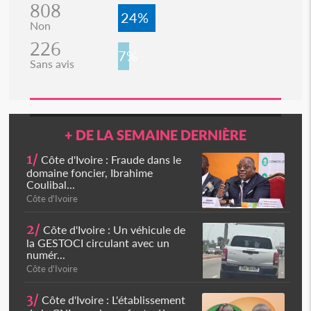
808
24%
Non
226
7%
Sans avis
+ DE LA SEMAINE DERNIÈRE
1/
Côte d'Ivoire : Fraude dans le
domaine foncier, Ibrahime
Coulibal...
Côte d'Ivoire
2/
Côte d'Ivoire : Un véhicule de
la GESTOCI circulant avec un
numér...
Côte d'Ivoire
3/
Côte d'Ivoire : L'établissement