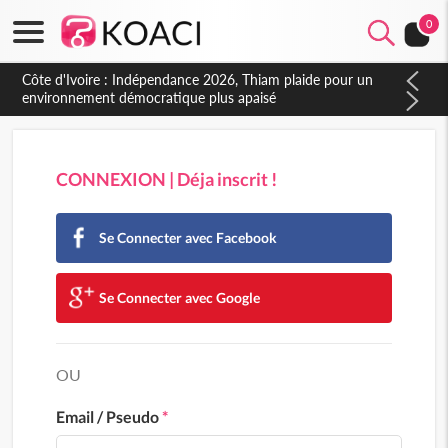
0
CONNEXION | Déja inscrit !
Se Connecter avec Facebook
Se Connecter avec Google
OU
Email / Pseudo
*