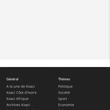
Général
Thèmes
A la une de Koaci
Politique
Koaci Côte d'Ivoire
Société
Koaci Afrique
Sport
Archives Koaci
Economie