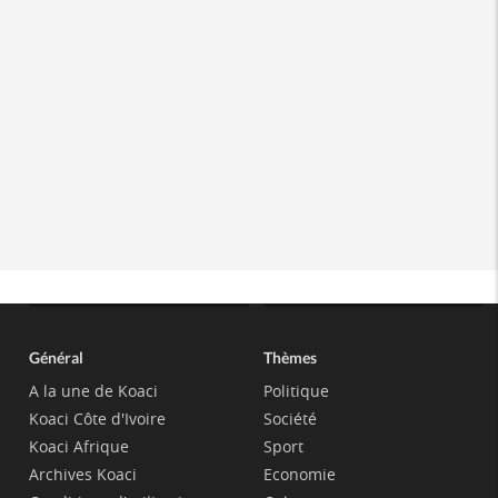
Général
Thèmes
A la une de Koaci
Politique
Koaci Côte d'Ivoire
Société
Koaci Afrique
Sport
Archives Koaci
Economie