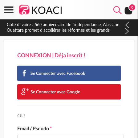
0
CONNEXION | Déja inscrit !
Se Connecter avec Facebook
Se Connecter avec Google
OU
Email / Pseudo
*