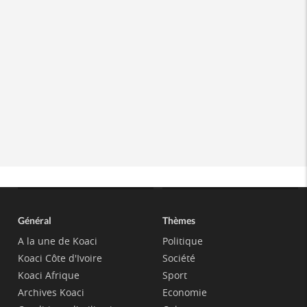
Général
Thèmes
A la une de Koaci
Politique
Koaci Côte d'Ivoire
Société
Koaci Afrique
Sport
Archives Koaci
Economie