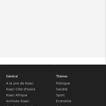
Général
Thèmes
A la une de Koaci
Politique
Koaci Côte d'Ivoire
Société
Koaci Afrique
Sport
Archives Koaci
Economie