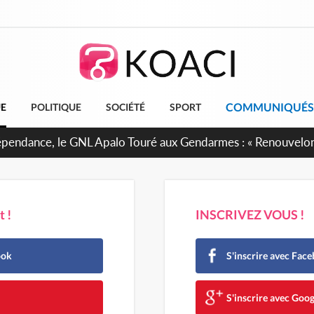
COMMUNIQUÉS
UE
POLITIQUE
SOCIÉTÉ
SPORT
dépendance, le GNL Apalo Touré aux Gendarmes : « Renouvelo
ssion avec honneur, discipline, loyauté et dévouement »
 !
INSCRIVEZ VOUS !
ook
S'inscrire avec Fac
e
S'inscrire avec Goog