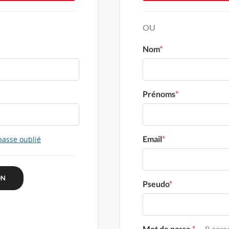
OU
Nom
*
Prénoms
*
Email
*
passe oublié
Pseudo
*
Mot de passe
*
8 carac