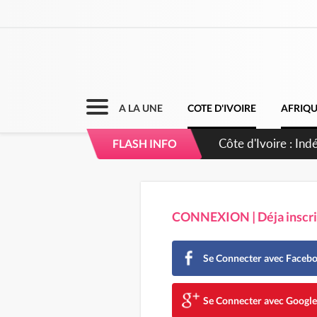
A LA UNE
COTE D'IVOIRE
AFRIQ
Côte d'Ivoire : In
FLASH INFO
accomplir notre mi
CONNEXION | Déja inscrit
Se Connecter avec Faceb
Se Connecter avec Googl