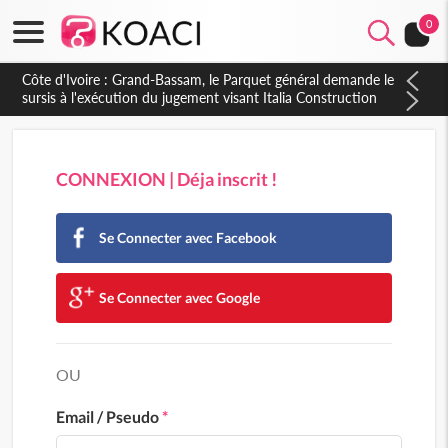
0
CONNEXION | Déja inscrit !
Se Connecter avec Facebook
Se Connecter avec Google
OU
Email / Pseudo
*