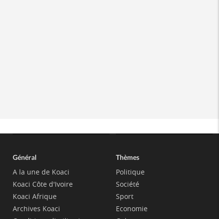
Général
Thèmes
A la une de Koaci
Politique
Koaci Côte d'Ivoire
Société
Koaci Afrique
Sport
Archives Koaci
Economie