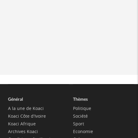
Général
Thèmes
A la une de Koaci
Politique
Koaci Côte d'Ivoire
Société
Koaci Afrique
Sport
Archives Koaci
Economie