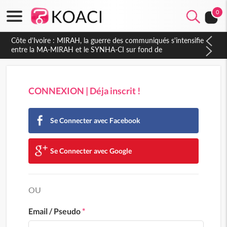
0
Côte d'Ivoire : Indépendance 2026, Thiam plaide pour un
environnement démocratique plus apaisé
CONNEXION | Déja inscrit !
Se Connecter avec Facebook
Se Connecter avec Google
OU
Email / Pseudo
*