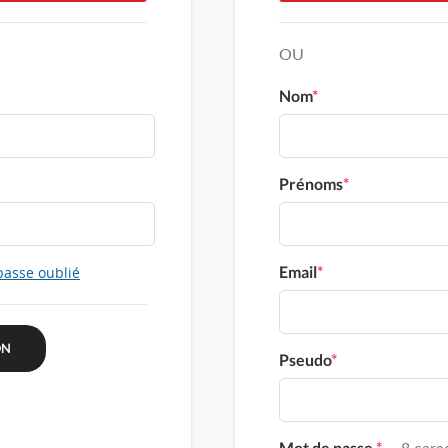
OU
Nom
*
Prénoms
*
Email
*
passe oublié
Pseudo
*
Mot de passe
*
8 carac