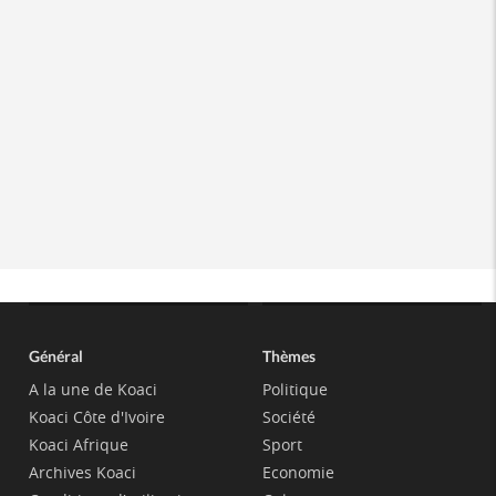
Général
Thèmes
A la une de Koaci
Politique
Koaci Côte d'Ivoire
Société
Koaci Afrique
Sport
Archives Koaci
Economie