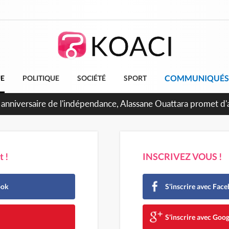
COMMUNIQUÉS
UE
POLITIQUE
SOCIÉTÉ
SPORT
 Abidjan, Amadou Oury Bah admire le modèle ivoirien et veut s'
e la Guinée
 !
INSCRIVEZ VOUS !
ook
S'inscrire avec Fac
e
S'inscrire avec Goog