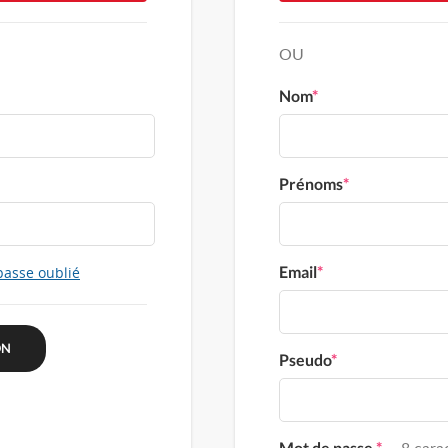
OU
Nom
*
Prénoms
*
Email
*
passe oublié
Pseudo
*
Mot de passe
*
8 carac