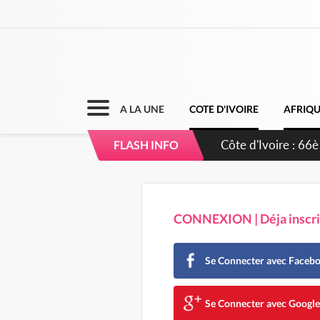
A LA UNE
COTE D'IVOIRE
AFRIQ
Côte d'Ivoire : À
FLASH INFO
développement d
CONNEXION | Déja inscrit
Se Connecter avec Faceb
Se Connecter avec Googl