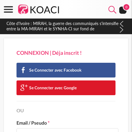
0
CONNEXION | Déja inscrit !
Se Connecter avec Facebook
Se Connecter avec Google
OU
Email / Pseudo
*