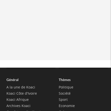
Général
Thèmes
A la une de Koaci
Politique
Koaci Côte d'Ivoire
Société
Koaci Afrique
Sport
Archives Koaci
Economie