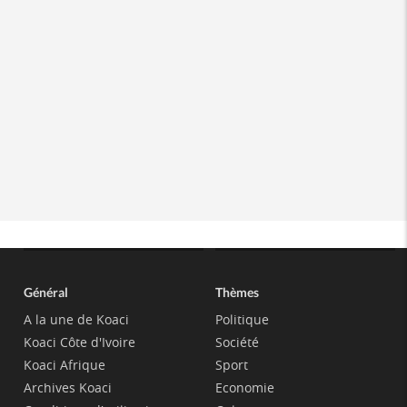
Général
Thèmes
A la une de Koaci
Politique
Koaci Côte d'Ivoire
Société
Koaci Afrique
Sport
Archives Koaci
Economie