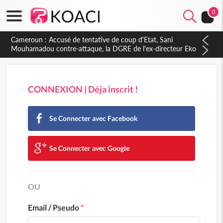
0
CONNEXION | Déja inscrit !
Se Connecter avec Facebook
Se Connecter avec Google
OU
Email / Pseudo
*