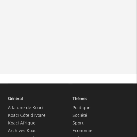
Général
Thèmes
A la une de Koaci
Politique
Koaci Côte d'Ivoire
Société
Koaci Afrique
Sport
Archives Koaci
Economie