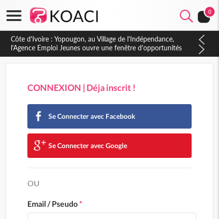
0
Côte d'Ivoire : CHU de Treichville, après la fronde, les agents
contractuels obtiennent un accord avec la direction sur les
arriérés du SMIG 2023
CONNEXION | Déja inscrit !
Se Connecter avec Facebook
Se Connecter avec Google
OU
Email / Pseudo
*