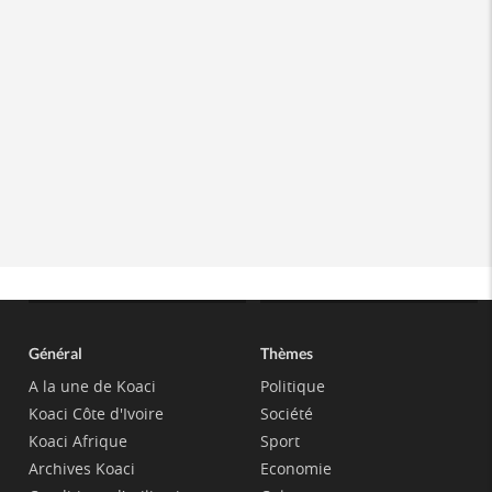
Général
Thèmes
A la une de Koaci
Politique
Koaci Côte d'Ivoire
Société
Koaci Afrique
Sport
Archives Koaci
Economie