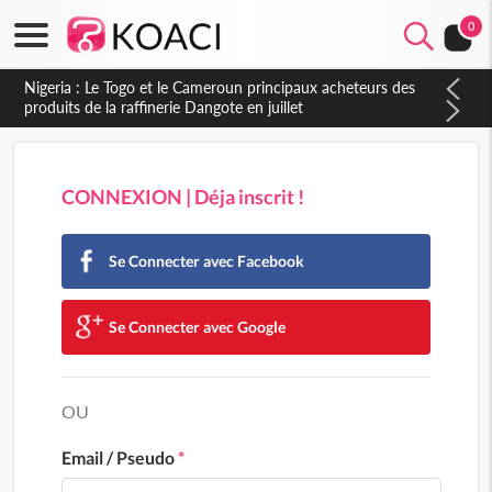
0
Nigeria : Le Togo et le Cameroun principaux acheteurs des
produits de la raffinerie Dangote en juillet
CONNEXION | Déja inscrit !
Se Connecter avec Facebook
Se Connecter avec Google
OU
Email / Pseudo
*