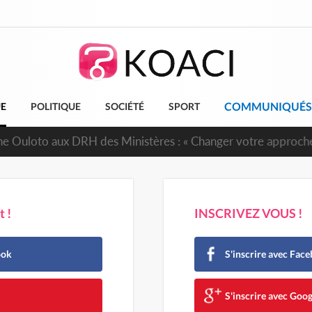
COMMUNIQUÉS
UE
POLITIQUE
SOCIÉTÉ
SPORT
ne Ouloto aux DRH des Ministères : « Changer votre approche
 !
INSCRIVEZ VOUS !
ook
S'inscrire avec Fac
e
S'inscrire avec Goog