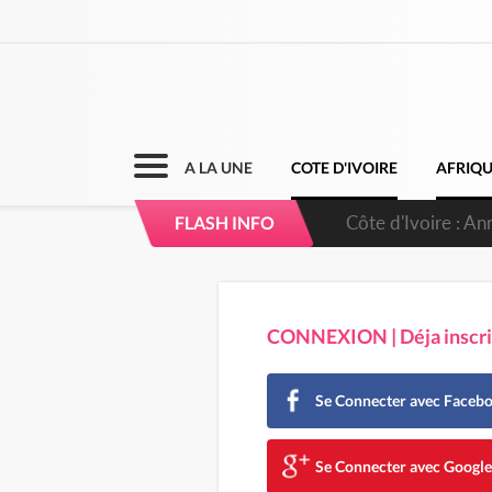
A LA UNE
COTE D'IVOIRE
AFRIQ
Côte d'Ivoire : An
FLASH INFO
CONNEXION | Déja inscrit
Se Connecter avec Faceb
Se Connecter avec Googl