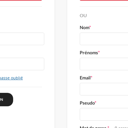
OU
Nom
*
Prénoms
*
Email
*
passe oublié
Pseudo
*
Mot de passe
*
8 carac