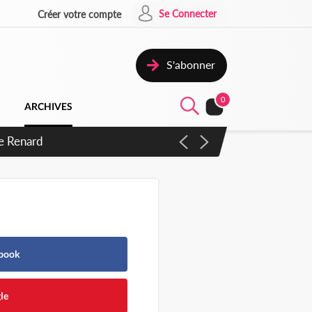
Se Connecter
Créer votre compte
S'abonner
0
ARCHIVES
s d'exactions des civils
ebook
le