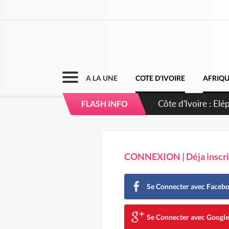
A LA UNE
COTE D'IVOIRE
AFRIQ
Cameroun : 5 comb
FLASH INFO
CONNEXION | Déja inscrit
Se Connecter avec Faceb
Se Connecter avec Googl