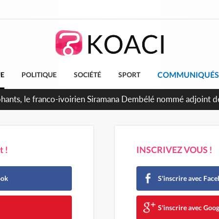
COMMUNIQUÉS
UE
POLITIQUE
SOCIÉTÉ
SPORT
attants séparatistes neutralisés, le Mindef dément les rumeur
 !
INSCRIVEZ VOUS !
ook
S'inscrire avec Fac
e
S'inscrire avec Goog