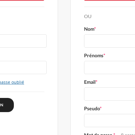
OU
Nom
*
Prénoms
*
Email
*
passe oublié
Pseudo
*
Mot de passe
*
8 carac