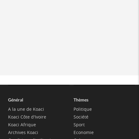
Général
Thèmes
A la une de Koaci
Politique
Koaci Côte d'Ivoire
Société
Koaci Afrique
Sport
Archives Koaci
Economie