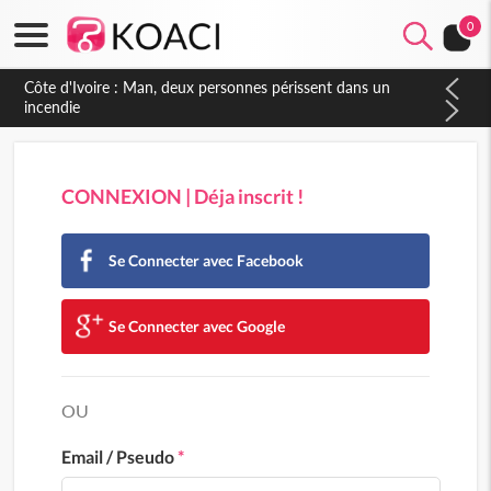
0
CONNEXION | Déja inscrit !
Se Connecter avec Facebook
Se Connecter avec Google
OU
Email / Pseudo
*