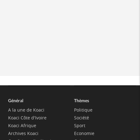
Général
Thèmes
A la une de Koaci
Politique
Koaci Côte d'Ivoire
Société
Koaci Afrique
Sport
Archives Koaci
Economie