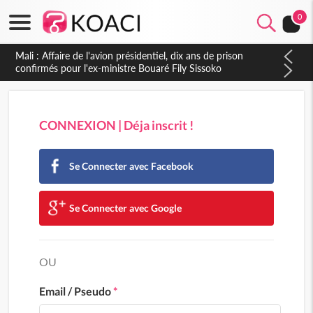
0
Mali : Affaire de l'avion présidentiel, dix ans de prison
confirmés pour l'ex-ministre Bouaré Fily Sissoko
CONNEXION | Déja inscrit !
Se Connecter avec Facebook
Se Connecter avec Google
OU
Email / Pseudo
*