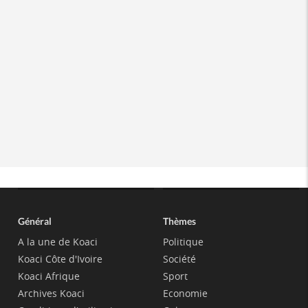
Général
Thèmes
A la une de Koaci
Politique
Koaci Côte d'Ivoire
Société
Koaci Afrique
Sport
Archives Koaci
Economie