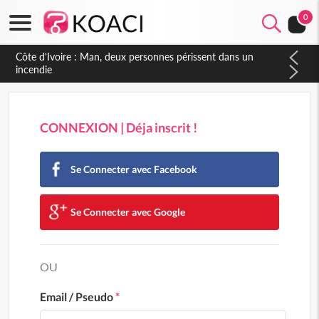
0
Côte d'Ivoire : Man, deux personnes périssent dans un
incendie
CONNEXION | Déja inscrit !
Se Connecter avec Facebook
Se Connecter avec Google
OU
Email / Pseudo
*