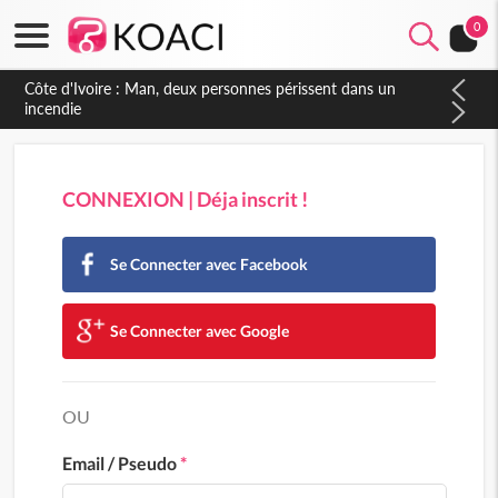
0
Côte d'Ivoire : Man, deux personnes périssent dans un
incendie
CONNEXION | Déja inscrit !
Se Connecter avec Facebook
Se Connecter avec Google
OU
Email / Pseudo
*