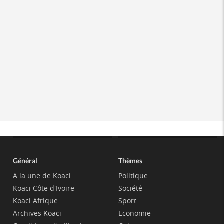
Général
Thèmes
A la une de Koaci
Politique
Koaci Côte d'Ivoire
Société
Koaci Afrique
Sport
Archives Koaci
Economie