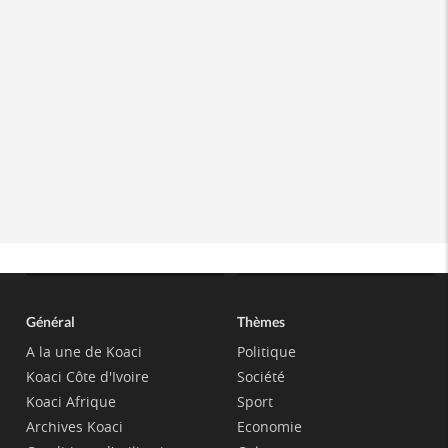
Général
Thèmes
A la une de Koaci
Politique
Koaci Côte d'Ivoire
Société
Koaci Afrique
Sport
Archives Koaci
Economie