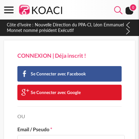
0
Côte d'Ivoire : Nouvelle Direction du PPA-CI, Léon Emmanuel
Monnet nommé président Exécutif
CONNEXION | Déja inscrit !
Se Connecter avec Facebook
Se Connecter avec Google
OU
Email / Pseudo
*