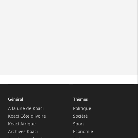
Général
Thèmes
A la une de Koaci
Politique
Koaci Côte d'Ivoire
Société
Koaci Afrique
Sport
Archives Koaci
Economie