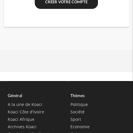
Général
Thèmes
A la une de Koaci
Politique
Koaci Côte d'Ivoire
Société
Koaci Afrique
Sport
Archives Koaci
Economie