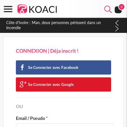
0
Zimbabwe
Algérie
Côte d'Ivoire : Man, deux personnes périssent dans un
incendie
Comores
Egypte
CONNEXION | Déja inscrit !
Maroc
Tunisie
Se Connecter avec Facebook
Libye
Se Connecter avec Google
Afrique
Soudan du sud
OU
Cedeao
Email / Pseudo
*
Monde