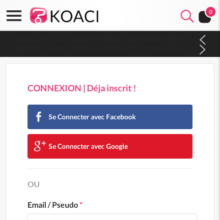
0
Sierra Leone : Un projet de réforme constitutionnelle en
gestation, points clés des amendements, un exclu d'avance
CONNEXION | Déja inscrit !
Se Connecter avec Facebook
Se Connecter avec Google
OU
Email / Pseudo
*