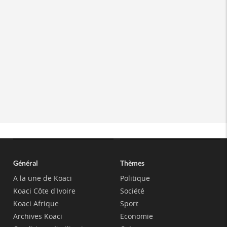
Général
Thèmes
A la une de Koaci
Politique
Koaci Côte d'Ivoire
Société
Koaci Afrique
Sport
Archives Koaci
Economie