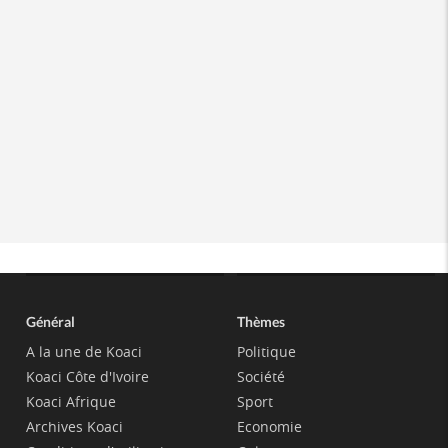
Général
Thèmes
A la une de Koaci
Politique
Koaci Côte d'Ivoire
Société
Koaci Afrique
Sport
Archives Koaci
Economie