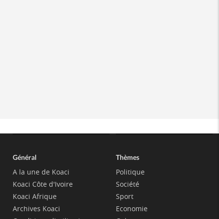
Général
Thèmes
A la une de Koaci
Politique
Koaci Côte d'Ivoire
Société
Koaci Afrique
Sport
Archives Koaci
Economie