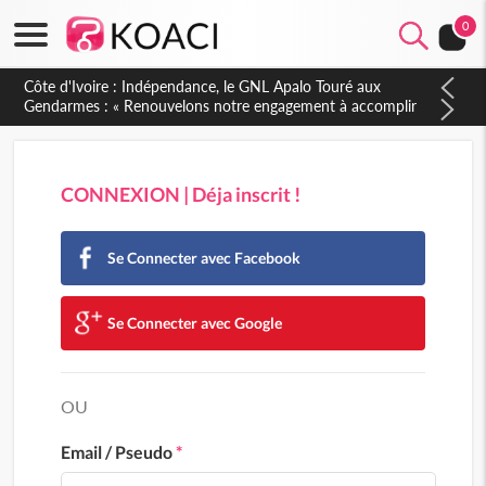
0
CONNEXION | Déja inscrit !
Se Connecter avec Facebook
Se Connecter avec Google
OU
Email / Pseudo
*