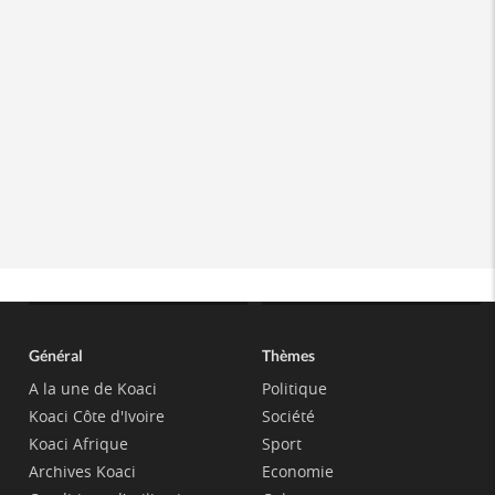
Général
Thèmes
A la une de Koaci
Politique
Koaci Côte d'Ivoire
Société
Koaci Afrique
Sport
Archives Koaci
Economie