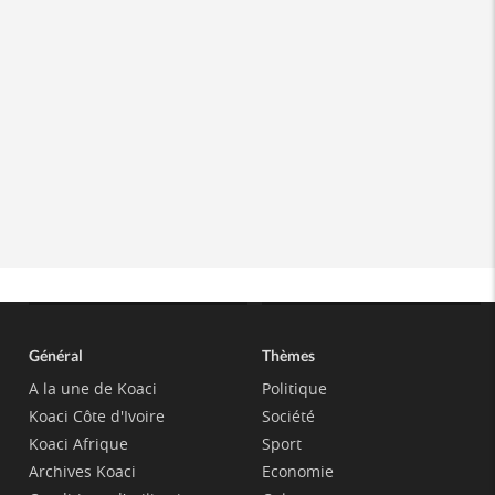
Général
Thèmes
A la une de Koaci
Politique
Koaci Côte d'Ivoire
Société
Koaci Afrique
Sport
Archives Koaci
Economie