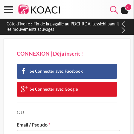
0
Côte d'Ivoire : Fin de la pagaille au PDCI-RDA, Lessiehi bannit
les mouvements sauvages
CONNEXION | Déja inscrit !
Se Connecter avec Facebook
Se Connecter avec Google
OU
Email / Pseudo
*