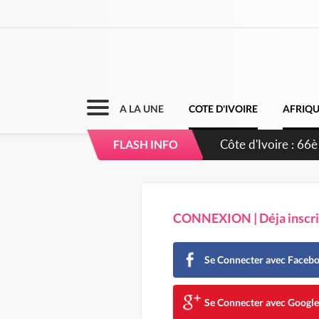
A LA UNE
COTE D'IVOIRE
AFRIQ
Côte d'Ivoire : 66è
FLASH INFO
grands investissem
CONNEXION | Déja inscrit
Se Connecter avec Faceb
Se Connecter avec Googl