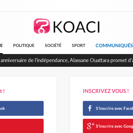
COMMUNIQUÉS
UE
POLITIQUE
SOCIÉTÉ
SPORT
 anniversaire de l'indépendance, Alassane Ouattara promet d'a
ents pour une nation plus forte et plus prospère
 !
INSCRIVEZ VOUS !
ook
S'inscrire avec Fac
e
S'inscrire avec Goog