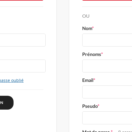
OU
Nom
*
Prénoms
*
Email
*
passe oublié
Pseudo
*
Mot de passe
*
8 carac