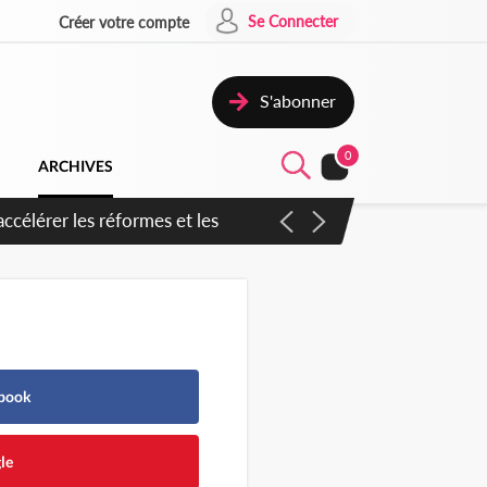
Se Connecter
Créer votre compte
S'abonner
0
ARCHIVES
ccélérer les réformes et les
ebook
le