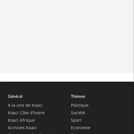
Général
Thèmes
A la une de Koaci
Politique
Koaci Côte d'Ivoire
Société
Koaci Afrique
Sport
Archives Koaci
Economie