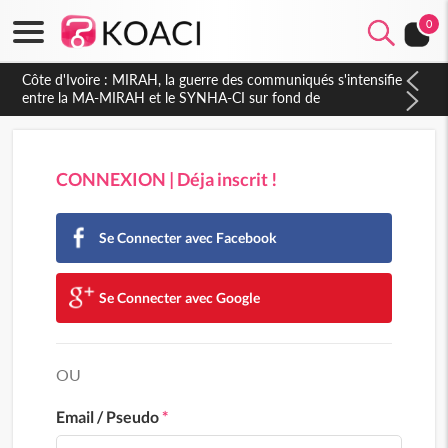
0
CONNEXION | Déja inscrit !
Se Connecter avec Facebook
Se Connecter avec Google
OU
Email / Pseudo
*