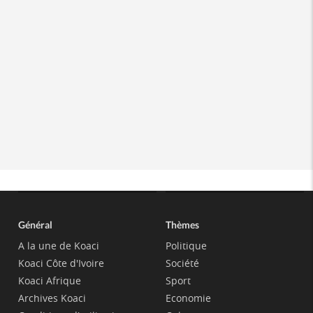
Général
Thèmes
A la une de Koaci
Politique
Koaci Côte d'Ivoire
Société
Koaci Afrique
Sport
Archives Koaci
Economie