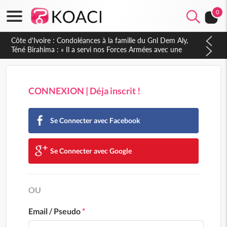
0
Côte d'Ivoire : Attaques contre le PDCI-RDA : depuis Daloa,
Yapo Yapo Calice affirme que « ces épreuves n'ont fait que
renforcer notre résilience »
CONNEXION | Déja inscrit !
Se Connecter avec Facebook
Se Connecter avec Google
OU
Email / Pseudo
*