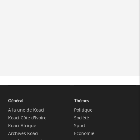
Général
Thèmes
A la une de Koaci
Politique
Koaci Côte d'Ivoire
Société
Koaci Afrique
Sport
Archives Koaci
Economie