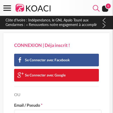
0
Côte d'Ivoire : Indépendance, le GNL Apalo Touré aux
Gendarmes : « Renouvelons notre engagement à accomplir
notre mission avec honneur, discipline, loyauté et
dévouement »
CONNEXION | Déja inscrit !
Se Connecter avec Facebook
Se Connecter avec Google
OU
Email / Pseudo
*