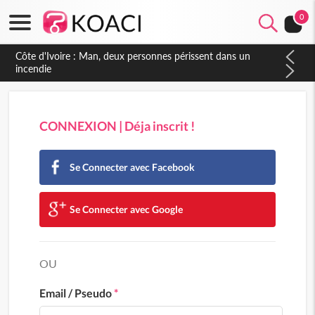
0
CONNEXION | Déja inscrit !
Se Connecter avec Facebook
Se Connecter avec Google
OU
Email / Pseudo
*