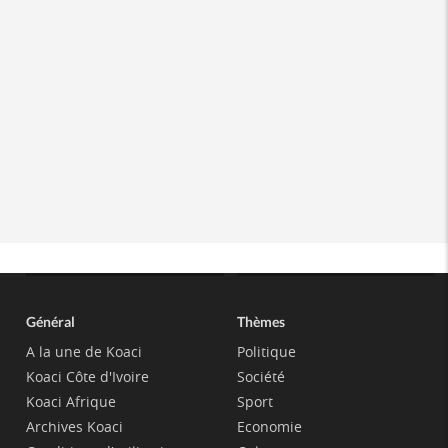
Général
Thèmes
A la une de Koaci
Politique
Koaci Côte d'Ivoire
Société
Koaci Afrique
Sport
Archives Koaci
Economie