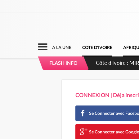
A LA UNE
COTE D'IVOIRE
AFRIQ
Côte d'Ivoire : I
FLASH INFO
CONNEXION | Déja inscrit
Se Connecter avec Faceb
Se Connecter avec Googl