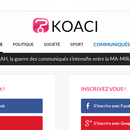
COMMUNIQUÉS
UE
POLITIQUE
SOCIÉTÉ
SPORT
ndépendance 2026, Thiam plaide pour un environnement démoc
 !
INSCRIVEZ VOUS !
ook
S'inscrire avec Fac
e
S'inscrire avec Goog