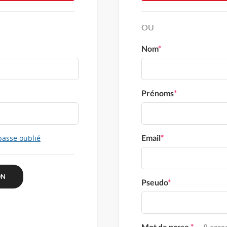
OU
Nom
*
Prénoms
*
Email
*
passe oublié
Pseudo
*
Mot de passe
*
8 carac