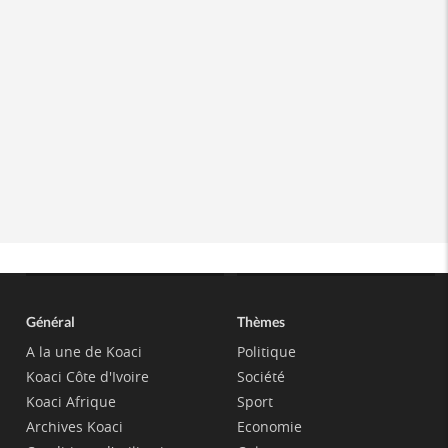
Général
Thèmes
A la une de Koaci
Politique
Koaci Côte d'Ivoire
Société
Koaci Afrique
Sport
Archives Koaci
Economie