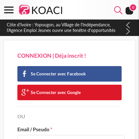
0
CONNEXION | Déja inscrit !
Se Connecter avec Facebook
Se Connecter avec Google
OU
Email / Pseudo
*