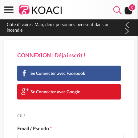
0
Côte d'Ivoire : Séileu, la célébration de la fête nationale
transformée en vaste campagne contre les produits
dépigmentants dangereux
CONNEXION | Déja inscrit !
Se Connecter avec Facebook
Se Connecter avec Google
OU
Email / Pseudo
*