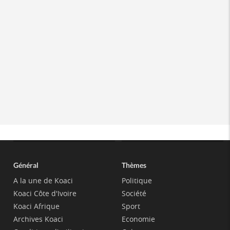
Général
Thèmes
A la une de Koaci
Politique
Koaci Côte d'Ivoire
Société
Koaci Afrique
Sport
Archives Koaci
Economie