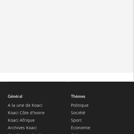
Général
Thèmes
A la une de Koaci
Politique
Koaci Côte d'Ivoire
Société
Koaci Afrique
Sport
Archives Koaci
Economie